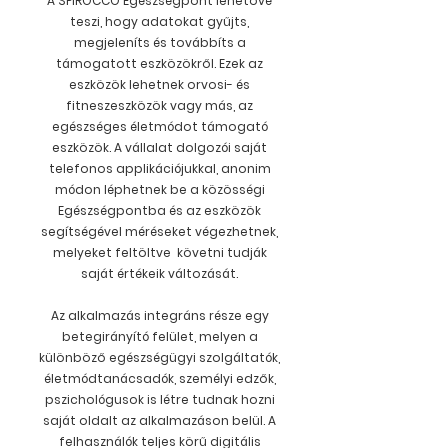
A SPIROCCO Egészségpont lehetővé
teszi, hogy adatokat gyűjts,
megjeleníts és továbbíts a
támogatott eszközökről. Ezek az
eszközök lehetnek orvosi- és
fitneszeszközök vagy más, az
egészséges életmó
dot támogató
eszközök. A vállalat dol
gozói saját
telefonos applikációjukkal, anonim
módon léphetnek be a közösségi
Egészségpontba és az eszközök
segítségével méréseket végezhetnek,
melyeket feltöltve követni tudják
saját értékeik változását.
Az alkalmazás integráns része egy
betegirányító felület, melyen a
különböző egészségügyi szolgáltatók,
életmódtanácsadók, személyi edzők,
pszichológusok is létre tudnak hozni
saját oldalt az alkalmazáson belül. A
felhasználók teljes körű digitális