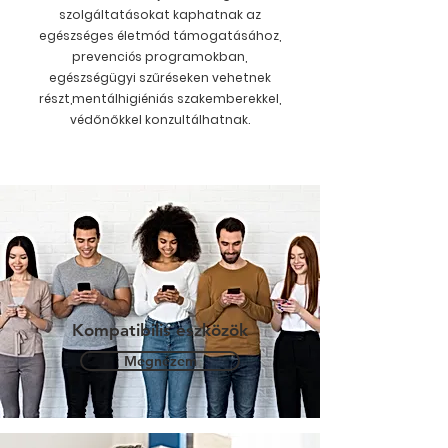
szolgáltatásokat kaphatnak az
egészséges életmód támogatásához,
prevenciós programokban,
egészségügyi szűréseken vehetnek
részt,mentálhigiéniás szakemberekkel,
védőnőkkel konzultálhatnak.
Kompatibilis eszközök
Megnézem