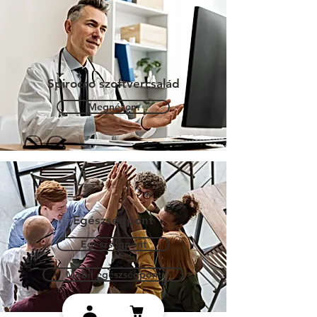
Spirocco szoftvercsalád
Megnézem
Egészségpont
Egészségpont
Mobil egészségpont