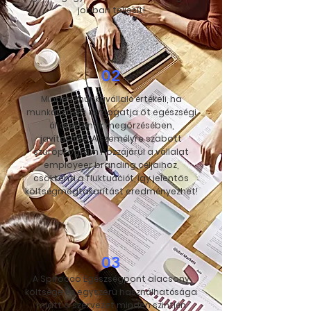
jobban teljesít!
02
Minden munkavállaló értékeli, ha
munkáltatója támogatja őt egészségi
állapotának megőrzésében,
javításába. A személyre szabott
szűrőprogram hozzájárul a vállalat
employeer branding céljaihoz,
csökkenti a fluktuációt, így jelentős
költségmegtakarítást eredményezhet!
03
A Spirocco Egészségpont alacsony
költsége és egyszerű használhatósága
miatt a szervezet minden szintjén