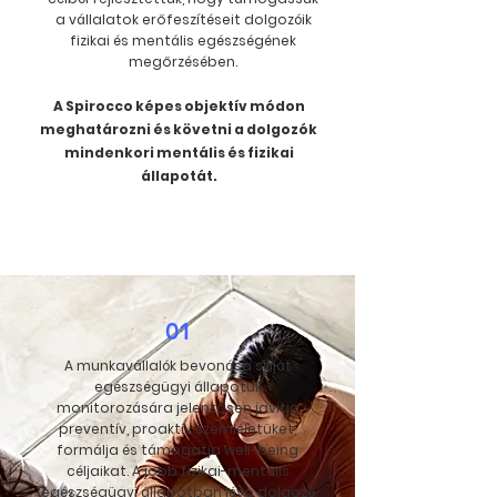
a vállalatok erőfeszítéseit dolgozóik
fizikai és mentális egészségének
megőrzésében.​
A Spirocco képes objektív módon
meghatározni és követni a dolgozók
mindenkori mentális és fizikai
állapotát.
01
A munkavállalók bevonása saját
egészségügyi állapotuk
monitorozására jelentősen javítja
preventív, proaktív szemléletüket,
formálja és támogatja well-being
céljaikat. A jobb fizikai-mentális
egészségügyi állapotban lévő dolgozó