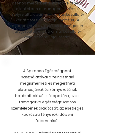
azonos mértékben elérhetővé tehető,
ellentétben a manager szűréssel,
melyre általában csak a munkavállalók
korlátozott csoportja jogosult. A
minden munkavállalónak egységesen
járó juttatás erősíti a munkavállalók
vállalat iránti lojalitását!
A Spirocco Egészségpont
használatával a felhasználó
megismerheti és megértheti
életmódjának és környezetének
hatásait aktuális állapotára, ezzel
támogatva egészségtudatos
szemléletének alakítását, az esetleges
kockázati tényezők időbeni
felismerését.