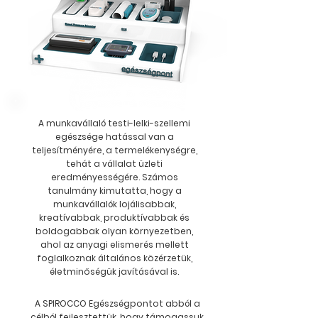
A munkavállaló testi-lelki-szellemi
egészsége hatással van a
teljesítményére, a termelékenységre,
tehát a vállalat üzleti
eredményességére. Számos
tanulmány kimutatta, hogy a
munkavállalók lojálisabbak,
kreatívabbak, produktívabbak és
boldogabbak olyan környezetben,
ahol az anyagi elismerés mellett
foglalkoznak általános közérzetük,
életminőségük javításával is.
A SPIROCCO Egészségpontot abból a
célból fejlesztettük, hogy támogassuk