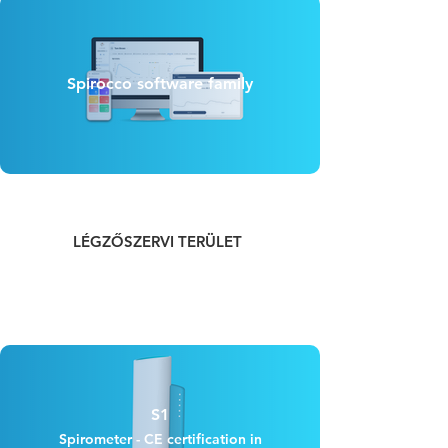
Spirocco software family
LÉGZŐSZERVI TERÜLET
S1
Spirometer - CE certification in