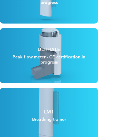
progress
ULTIHALE
Peak flow meter - CE certification in
progress
LM1
Breathing trainer