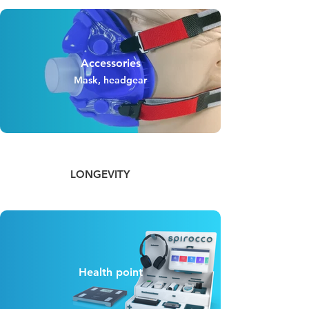
Accessories
Mask, headgear
LONGEVITY
Health point