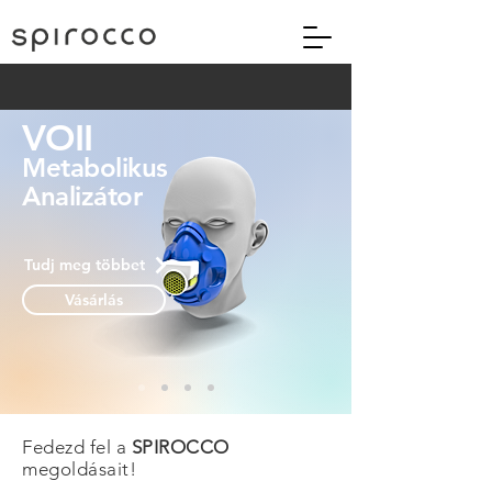
VOII
Metabolikus
Analizátor
Tudj meg többet
Vásárlás
Fedezd fel a
SPIROCCO
megoldásait!