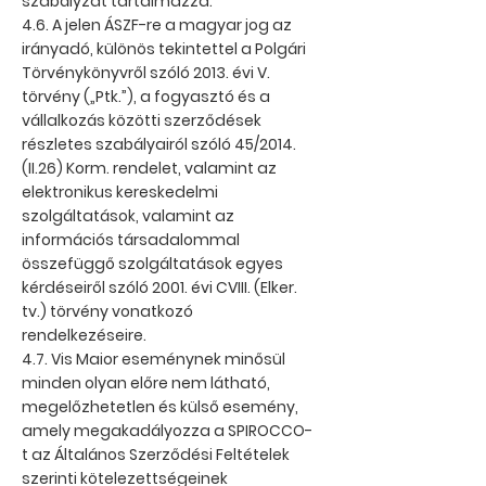
szabályzat tartalmazza.
4.6. A jelen ÁSZF-re a magyar jog az
irányadó, különös tekintettel a Polgári
Törvénykönyvről szóló 2013. évi V.
törvény („Ptk.”), a fogyasztó és a
vállalkozás közötti szerződések
részletes szabályairól szóló 45/2014.
(II.26) Korm. rendelet, valamint az
elektronikus kereskedelmi
szolgáltatások, valamint az
információs társadalommal
összefüggő szolgáltatások egyes
kérdéseiről szóló 2001. évi CVIII. (Elker.
tv.) törvény vonatkozó
rendelkezéseire.
4.7. Vis Maior eseménynek minősül
minden olyan előre nem látható,
megelőzhetetlen és külső esemény,
amely megakadályozza a SPIROCCO-
t az Általános Szerződési Feltételek
szerinti kötelezettségeinek