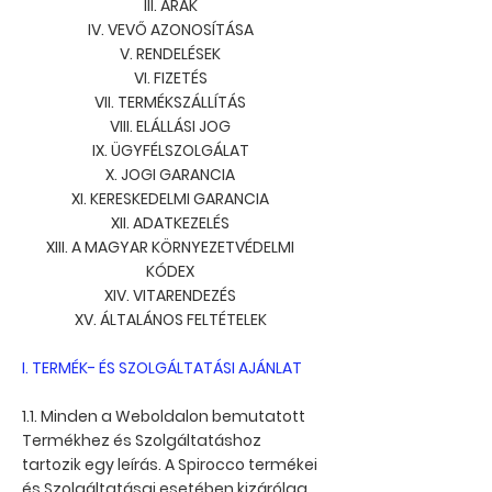
III. ÁRAK
IV. VEVŐ AZONOSÍTÁSA
V. RENDELÉSEK
VI. FIZETÉS
VII. TERMÉKSZÁLLÍTÁS
VIII. ELÁLLÁSI JOG
IX. ÜGYFÉLSZOLGÁLAT
X. JOGI GARANCIA
XI. KERESKEDELMI GARANCIA
XII. ADATKEZELÉS
XIII. A MAGYAR KÖRNYEZETVÉDELMI
KÓDEX
XIV. VITARENDEZÉS
XV. ÁLTALÁNOS FELTÉTELEK
I. TERMÉK- ÉS SZOLGÁLTATÁSI AJÁNLAT
1.1. Minden a Weboldalon bemutatott
Termékhez és Szolgáltatáshoz
tartozik egy leírás. A Spirocco termékei
és Szolgáltatásai esetében kizárólag