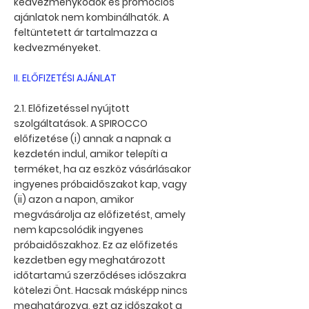
kedvezménykódok és promóciós
ajánlatok nem kombinálhatók. A
feltüntetett ár tartalmazza a
kedvezményeket.
II. ELŐFIZETÉSI AJÁNLAT
2.1. Előfizetéssel nyújtott
szolgáltatások. A SPIROCCO
előfizetése (i) annak a napnak a
kezdetén indul, amikor telepíti a
terméket, ha az eszköz vásárlásakor
ingyenes próbaidőszakot kap, vagy
(ii) azon a napon, amikor
megvásárolja az előfizetést, amely
nem kapcsolódik ingyenes
próbaidőszakhoz. Ez az előfizetés
kezdetben egy meghatározott
időtartamú szerződéses időszakra
kötelezi Önt. Hacsak másképp nincs
meghatározva, ezt az időszakot a