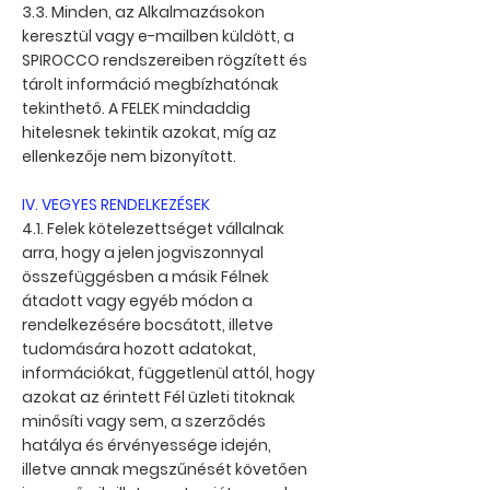
3.3. Minden, az Alkalmazásokon
keresztül vagy e-mailben küldött, a
SPIROCCO rendszereiben rögzített és
tárolt információ megbízhatónak
tekinthető. A FELEK mindaddig
hitelesnek tekintik azokat, míg az
ellenkezője nem bizonyított.
IV. VEGYES RENDELKEZÉSEK
4.1. Felek kötelezettséget vállalnak
arra, hogy a jelen jogviszonnyal
összefüggésben a másik Félnek
átadott vagy egyéb módon a
rendelkezésére bocsátott, illetve
tudomására hozott adatokat,
információkat, függetlenül attól, hogy
azokat az érintett Fél üzleti titoknak
minősíti vagy sem, a szerződés
hatálya és érvényessége idején,
illetve annak megszűnését követően