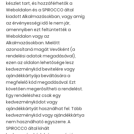
készlet tart, és hozzáférhetők a
Weboldalon és a SPIROCCO által
kiadott Alkalmazásokban, vagy amíg
az érvényességi idő le nem jár,
amennyiben ezt feltüntették a
Weboldalon vagy az
Alkalmazásokban. Mielőtt
azonosítaná magát Vevőként (a
rendelési adatok megadásával),
ezen az oldalon lehetősége lesz
kedvezménykód bevitelére vagy
ajándékkártyája beváltására a
megfelelő kód megadásával. Ezt
követően megerősítheti a rendelést.
Egy rendeléshez csak egy
kedvezménykódot vagy
ajándékkártyát használhat fel. Több
kedvezménykód vagy ajándékkártya
nem használható egyszerre. A
SPIROCCO által kínált