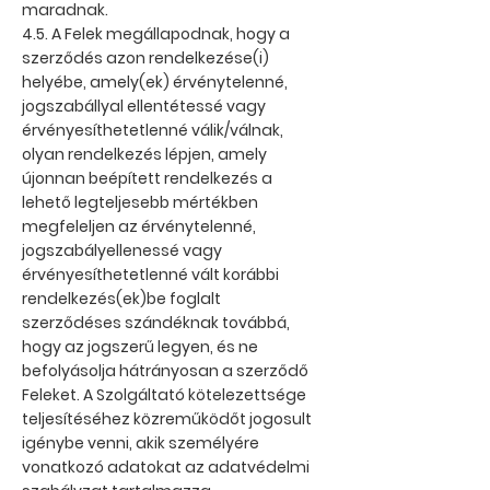
maradnak.
4.5. A Felek megállapodnak, hogy a
szerződés azon rendelkezése(i)
helyébe, amely(ek) érvénytelenné,
jogszabállyal ellentétessé vagy
érvényesíthetetlenné válik/válnak,
olyan rendelkezés lépjen, amely
újonnan beépített rendelkezés a
lehető legteljesebb mértékben
megfeleljen az érvénytelenné,
jogszabályellenessé vagy
érvényesíthetetlenné vált korábbi
rendelkezés(ek)be foglalt
szerződéses szándéknak továbbá,
hogy az jogszerű legyen, és ne
befolyásolja hátrányosan a szerződő
Feleket. A Szolgáltató kötelezettsége
teljesítéséhez közreműködőt jogosult
igénybe venni, akik személyére
vonatkozó adatokat az adatvédelmi