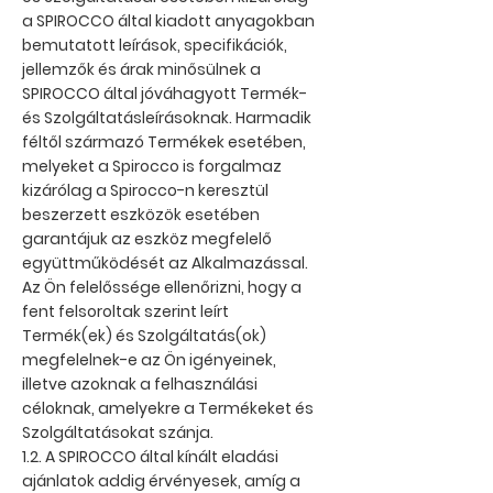
a SPIROCCO által kiadott anyagokban
bemutatott leírások, specifikációk,
jellemzők és árak minősülnek a
SPIROCCO által jóváhagyott Termék-
és Szolgáltatásleírásoknak. Harmadik
féltől származó Termékek esetében,
melyeket a Spirocco is forgalmaz
kizárólag a Spirocco-n keresztül
beszerzett eszközök esetében
garantájuk az eszköz megfelelő
együttműködését az Alkalmazással.
Az Ön felelőssége ellenőrizni, hogy a
fent felsoroltak szerint leírt
Termék(ek) és Szolgáltatás(ok)
megfelelnek-e az Ön igényeinek,
illetve azoknak a felhasználási
céloknak, amelyekre a Termékeket és
Szolgáltatásokat szánja.
1.2. A SPIROCCO által kínált eladási
ajánlatok addig érvényesek, amíg a