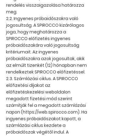
rendelés visszaigazolása határozza
meg.
2.2. Ingyenes próbaidőszakra való
jogosultság. A SPIROCCO kizárólagos
joga, hogy meghatározza a
SPIROCCO előfizetés ingyenes
próbaidőszakára való jogosultság
kritériumait. Az ingyenes
próbaidőszakra azok jogosultak, akik
az elmúlt tizenkét (12) hónapban nem
rendelkeztek SPIROCCO előfizetéssel.
2.3. Számlázási ciklus. A SPIROCCO
előfizetési díjakat az
előfizetéskezelési weboldalon
megadott fizetési mód szerint
számítják fel a megadott számlázási
napon (
https://web.spirocco.com
). Ha
ingyenes próbaidőszakot kapott, a
számlázási ciklus kezdete a
próbaidőszak végétől indul. A