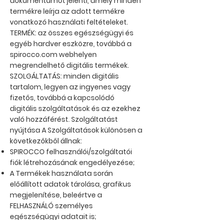
dokumentumot jelenti, amely minden
termékre leírja az adott termékre
vonatkozó használati feltételeket.
TERMÉK: az összes egészségügyi és
egyéb hardver eszközre, továbbá a
spirocco.com webhelyen
megrendelhető digitális termékek.
SZOLGÁLTATÁS: minden digitális
tartalom, legyen az ingyenes vagy
fizetős, továbbá a kapcsolódó
digitális szolgáltatások és az ezekhez
való hozzáférést. Szolgáltatást
nyújtása A Szolgáltatások különösen a
következőkből állnak:
SPIROCCO felhasználói/szolgáltatói
fiók létrehozásának engedélyezése;
A Termékek használata során
előállított adatok tárolása, grafikus
megjelenítése, beleértve a
FELHASZNÁLÓ személyes
egészségügyi adatait is;