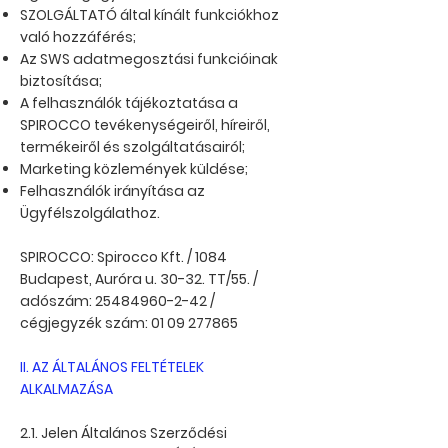
SZOLGÁLTATÓ által kínált funkciókhoz
való hozzáférés;
Az SWS adatmegosztási funkcióinak
biztosítása;
A felhasználók tájékoztatása a
SPIROCCO tevékenységeiről, híreiről,
termékeiről és szolgáltatásairól;
Marketing közlemények küldése;
Felhasználók irányítása az
Ügyfélszolgálathoz.
SPIROCCO: Spirocco Kft. / 1084
Budapest, Auróra u. 30-32. TT/55. /
adószám:
25484960-2-42
/
cégjegyzék szám:
01 09 277865
II. AZ ÁLTALÁNOS FELTÉTELEK
ALKALMAZÁSA
2.1. Jelen Általános Szerződési