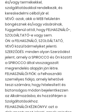
és/vagy termékekkel,
szolgáltatásokkal rendelkezik, és
kereskedelmi célból jár el.
VEVŐ: azok, akik a WEB felületén
böngésznek és/vagy vásárolnak,
függetlenül attól, hogy FELHASZNÁLÓ-,
SZOLGÁLTATÓ-e vagy sem.
ÖN: a FELHASZNÁLÓ, SZOLGÁLTATÓ,
VEVŐ közül bármelyiket jelenti.
SZERZŐDÉS: minden olyan Szerződést
jelent, amely a SPIROCCO és Ön között
a SPIROCCO által visszaigazolt
megrendelés alapján jön létre.
FELHASZNÁLÓI FIÓK: a Felhasználó
személyes fiókja, amely lehetővé
teszi számára, hogy hitelesített és
biztonságos módon bejelentkezzen
az Alkalmazásba, és hozzáférjen a
Szolgáltatásokhoz.
FELHASZNÁLÓI KÉZIKÖNYV: azt a