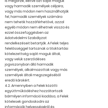
is megőrzik, illetve azt saját maguk
vagy harmadik személyek céljaira,
vagy más módon nem használhatják
fel, harmadik személyek számára
nem tehetik hozzáférhetővé, azzal
egyéb módon nem élhetnek vissza és
ezzel összefüggésben az
Adatvédelmi Szabályzat
rendelkezéseit betartják. A Felek teljes
felelősséggel tartoznak a titoktartási
kötelezettség saját maguk általi,
vagy velük szerződéses
jogviszonyban álló harmadik
személyek, alkalmazottak vagy más
személyek általi megszegéséből
eredő károkért.
4.2. Amennyiben a Felek közötti
együttműködéshez hozzátartozik
bármilyen információ kiadása, a Felek
kötelesek gondoskodni az
információk helyességéről és