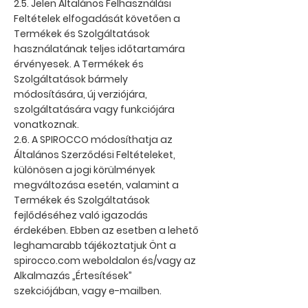
2.5. Jelen Általános Felhasználási
Feltételek elfogadását követően a
Termékek és Szolgáltatások
használatának teljes időtartamára
érvényesek. A Termékek és
Szolgáltatások bármely
módosítására, új verziójára,
szolgáltatására vagy funkciójára
vonatkoznak.
2.6. A SPIROCCO módosíthatja az
Általános Szerződési Feltételeket,
különösen a jogi körülmények
megváltozása esetén, valamint a
Termékek és Szolgáltatások
fejlődéséhez való igazodás
érdekében. Ebben az esetben a lehető
leghamarabb tájékoztatjuk Önt a
spirocco.com weboldalon és/vagy az
Alkalmazás „Értesítések”
szekciójában, vagy e-mailben.