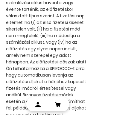
számlázási ciklus havonta vagy
évente történik, az előfizetéskor
választott típus szerint. A fizetési nap
eltérhet, ha (i) az első fizetési kísérlet
sikertelen volt, (ii) ha a fizetési mód
nem megfelelő, (iii) ha módosítja a
számlázási ciklust, vagy (iv) ha az
előfizetés egy olyan napon indult,
amely nem szerepel egy adott
hónapban. Az előfizetési időszak alatt
Ön felhatalmazza a SPIROCCO-t arra,
hogy automatikusan levonja az
előfizetési díjakat a fiókjához kapcsolt
fizetési módról, értesítéssel vagy
anélkül. Bizonyos fizetési módok
esetén a kibocsátó díjakat számíthat
fel, például külföldi tranzakciós díjakat
vagy egyéb, a fizetési mód
feldolgozásával kapcsolatos díjakat.
A helyi adók a felhasznált fizetési