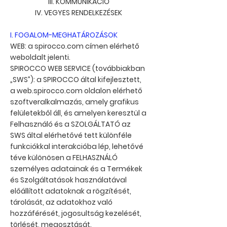
III. KOMMUNIKÁCIÓ
IV. VEGYES RENDELKEZÉSEK
I. FOGALOM-MEGHATÁROZÁSOK
WEB: a spirocco.com címen elérhető
weboldalt jelenti.
SPIROCCO WEB SERVICE (továbbiakban
„SWS”): a SPIROCCO által kifejlesztett,
a web.spirocco.com oldalon elérhető
szoftveralkalmazás, amely grafikus
felületekből áll, és amelyen keresztül a
Felhasználó és a SZOLGÁLTATÓ az
SWS által elérhetővé tett különféle
funkciókkal interakcióba lép, lehetővé
téve különösen a FELHASZNÁLÓ
személyes adatainak és a Termékek
és Szolgáltatások használatával
előállított adatoknak a rögzítését,
tárolását, az adatokhoz való
hozzáférését, jogosultság kezelését,
törlését, megosztását.