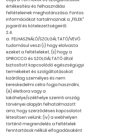
értékesítési és felhasználási
feltételeinek meghatározása. Fontos
információkat tartalmaznak a „FELEK”
jogairól és kötelezettségeiről.
2.4.
a. FELHASZNÁLÓ/SZOLGÁLTATÓ/VEVŐ
tudomásul veszi (i) hogy elolvasta
ezeket a feltételeket, (ii) hogy a
SPIROCCO és SZOLGÁLTATÓ által
biztosított kapcsolódó egészségügyi
termékeket és szolgáltatásokat
kizárólag személyes és nem
kereskedelmi célra fogja használni,
(iii) életkora vagy a
lakóhelye/székhelye szerinti ország
törvényei alapján felhatalmazott
arra, hogy szerződéses kapcsolatot
létesítsen velünk; (iv) a webhelyen
történő megrendelés a Feltételek
fenntartások nélküli elfogadásaként