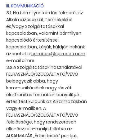
III. KOMMUNIKÁCIÓ
3.1. Ha bármilyen kérdés felmerül az
Alkalmazásokkal, Termékekkel
és/vagy Szolgáltatásokkal
kapcsolatban, valamint bármilyen
kapcsolódó értesítéssel
kapcsolatban, kérjük, küldjön nekünk
üzenetet a
spirocco@spirocco.com
e-mail címre.
3.2.A Szolgáltatások használatával
FELHASZNÁLÓ/SZOLGÁLTATÓ/VEVŐ
beleegyezik abba, hogy
kommunikációink nagy részét
elektronikus formában bonyolítjuk,
értesítést küldünk az Alkalmazásban
vagy e-mailben. A
FELHASZNÁLÓ/SZOLGÁLTATÓ/VEVŐ
felelőssége, hogy rendszeresen
ellenőrizze e-mailjeit, illetve az
ALKALMAZÁS „Értesítések” pontját.