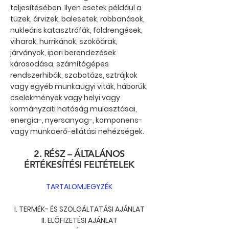
teljesítésében. Ilyen esetek például a
tüzek, árvizek, balesetek, robbanások,
nukleáris katasztrófák, földrengések,
viharok, hurrikánok, szökőárak,
járványok, ipari berendezések
károsodása, számítógépes
rendszerhibák, szabotázs, sztrájkok
vagy egyéb munkaügyi viták, háborúk,
cselekmények vagy helyi vagy
kormányzati hatóság mulasztásai,
energia-, nyersanyag-, komponens-
vagy munkaerő-ellátási nehézségek.
2. RÉSZ – ÁLTALÁNOS
ÉRTÉKESÍTÉSI FELTÉTELEK
TARTALOMJEGYZÉK
I. TERMÉK- ÉS SZOLGÁLTATÁSI AJÁNLAT
II. ELŐFIZETÉSI AJÁNLAT