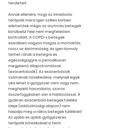
területeit.
Annak ellenére, hogy az inhalációs
terápiák mára igen széles körben
elérhetőek mégis az asztmás betegek
körülbelül fele nem megfelelően
kontrollált. A COPD-s betegek
esetében nagyon magas a mortalitás,
rossz az életminőség, és igen komoly
terhet rónak a betegre és
egészségügyre a periodikusan
megjelenő állapotromlások
(exacerbációk). Az exacerbációk
számának növekedése, melynek egyik
oka lehet a gyógyszer nem vagy nem
megfelelő használata, szoros
összefüggésben van a halálozással. A
gyakran exacerbáló betegek túlélési
ideje (valószínűségi alapon) nem
haladja meg a rákos betegek túlélését!
Az újabb és újabb gyógyszeres
terápiák bővülésével a fenti