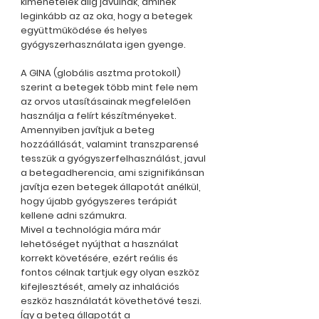
kimenetelek alig javulnak, aminek
leginkább az az oka, hogy a betegek
együttműködése és helyes
gyógyszerhasználata igen gyenge.
A GINA (globális asztma protokoll)
szerint a betegek több mint fele nem
az orvos utasításainak megfelelően
használja a felírt készítményeket.
Amennyiben javítjuk a beteg
hozzáállását, valamint transzparensé
tesszük a gyógyszerfelhasználást, javul
a betegadherencia, ami szignifikánsan
javítja ezen betegek állapotát anélkül,
hogy újabb gyógyszeres terápiát
kellene adni számukra.
Mivel a technológia mára már
lehetőséget nyújthat a használat
korrekt követésére, ezért reális és
fontos célnak tartjuk egy olyan eszköz
kifejlesztését, amely az inhalációs
eszköz használatát követhetővé teszi.
Így a beteg állapotát a