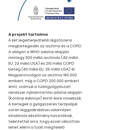
A projekt tartalma
A két legelterjedtebb légzőszervi
megbetegedés az asztma és a COPD.
A világon a WHO adatai alapján
mintegy 300 millió asztmás (40 millió
EU, 23 millió USA) és 210 millió COPD
beteg (40 millió EU, 25 millió USA) él.
Magyarországon az asztma 160.000
embert, míg a COPD 200.000 embert
érint, számuk a tüdőgyógyászati
rendszer nyilvántartási adatai alapján
(Korányi évkönyv) évről-évre növekszik.
A betegek a gyógyszeres terápiájuk
során leggyakrabban valamilyen
inhalációs készítmény használnak,
tekintettel arra, hogy ezzel célzottan
lehet elérni a tüdő megfelelő