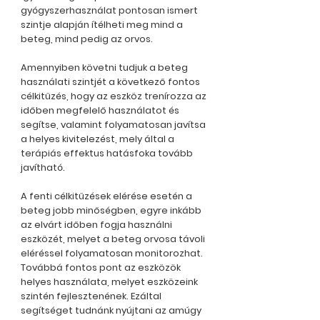
gyógyszerhasználat pontosan ismert
szintje alapján ítélheti meg mind a
beteg, mind pedig az orvos.
Amennyiben követni tudjuk a beteg
használati szintjét a következő fontos
célkitűzés, hogy az eszköz trenírozza az
időben megfelelő használatot és
segítse, valamint folyamatosan javítsa
a helyes kivitelezést, mely által a
terápiás effektus hatásfoka tovább
javítható.
A fenti célkitűzések elérése esetén a
beteg jobb minőségben, egyre inkább
az elvárt időben fogja használni
eszközét, melyet a beteg orvosa távoli
eléréssel folyamatosan monitorozhat.
Továbbá fontos pont az eszközök
helyes használata, melyet eszközeink
szintén fejlesztenének. Ezáltal
segítséget tudnánk nyújtani az amúgy