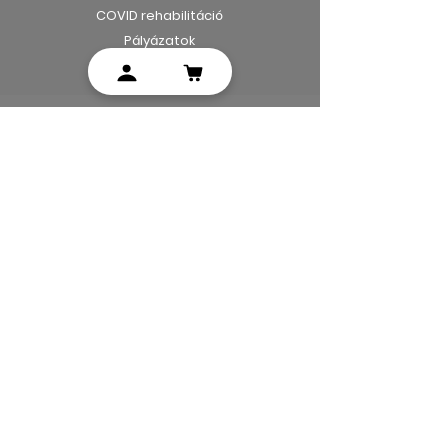
COVID rehabilitáció
Pályázatok
KAPCSOLAT
TELEHEALTH
Orvosoknak, kórházaknak
Vállalatoknak
Magánszemélyeknek
FEJLESZTÉS
Kutatás-fejlesztés-gyártás
Egyedi áramlásmérők
Klinikai kutatás
Fejlesztéseink
TERMÉKEK
Egészségpont