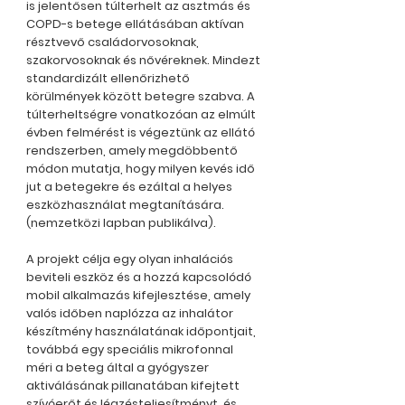
is jelentősen túlterhelt az asztmás és
COPD-s betege ellátásában aktívan
résztvevő családorvosoknak,
szakorvosoknak és nővéreknek. Mindezt
standardizált ellenőrizhető
körülmények között betegre szabva. A
túlterheltségre vonatkozóan az elmúlt
évben felmérést is végeztünk az ellátó
rendszerben, amely megdöbbentő
módon mutatja, hogy milyen kevés idő
jut a betegekre és ezáltal a helyes
eszközhasználat megtanítására.
(nemzetközi lapban publikálva).
A projekt célja egy olyan inhalációs
beviteli eszköz és a hozzá kapcsolódó
mobil alkalmazás kifejlesztése, amely
valós időben naplózza az inhalátor
készítmény használatának időpontjait,
továbbá egy speciális mikrofonnal
méri a beteg által a gyógyszer
aktiválásának pillanatában kifejtett
szívóerőt és légzésteljesítményt, és