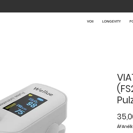
VOII
LONGEVITY
P
VIA
(FS
Pul
35,0
ÁFAnélk