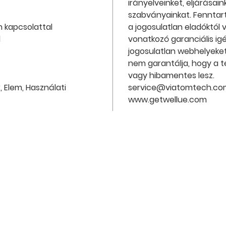
irányelveinket, eljárásai
szabványainkat. Fenntartj
h kapcsolattal
a jogosulatlan eladóktól
d
vonatkozó garanciális ig
jogosulatlan webhelyeket 
nem garantálja, hogy a 
vagy hibamentes lesz.
 Elem, Használati
service@viatomtech.co
www.getwellue.com