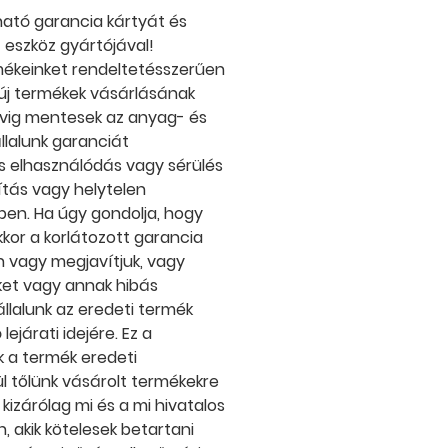
ható garancia kártyát és
 eszköz gyártójával!
mékeinket rendeltetésszerűen
 új termékek vásárlásának
évig mentesek az anyag- és
llalunk garanciát
s elhasználódás vagy sérülés
ítás vagy helytelen
ben. Ha úgy gondolja, hogy
kkor a korlátozott garancia
n vagy megjavítjuk, vagy
éket vagy annak hibás
állalunk az eredeti termék
ejárati idejére. Ez a
k a termék eredeti
ül tőlünk vásárolt termékekre
kizárólag mi és a mi hivatalos
, akik kötelesek betartani