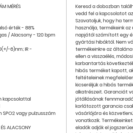
ZÁM MÉRÉS
Keresd a dobozban talál
vedd fel a kapcsolatot az
Szavatoljuk, hogy ha ter
lsó érték - 88%
használja, termékeink az
gas / Alacsony - 120 bpm
napjától számított egy 
gyártási hibáktól. Nem vá
(+/-6)nm; IR -
termékeinkre az általáno
ellen a visszaélés, módos
karbantartás következté
hibás terméket kapott, a
feltételeinek megfelelőe
kicseréljük a hibás term
alkatrészeit. Garanciát v
h kapcsolattal
jótállásának fennmaradó l
d
korlátozott garancia csa
an SPO2 vagy pulzusszám
vásárlójára és közvetlen
vonatkozik. Termékeinket 
 ÉS ALACSONY
eladók adják el jogszerűen