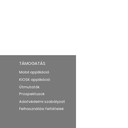
TÁMOGATÁS
Mobil applikáció
KIOSK applikáció
Útmutatók
Prospektusok
Adatvédelmi szabályzat
Felhasználási feltételek