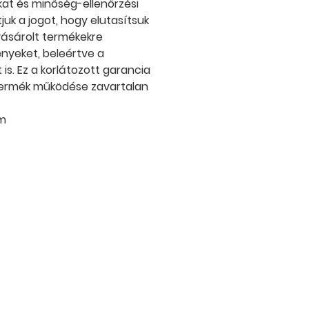
nkat és minőség-ellenőrzési
uk a jogot, hogy elutasítsuk
 vásárolt termékekre
ényeket, beleértve a
is. Ez a korlátozott garancia
termék működése zavartalan
m