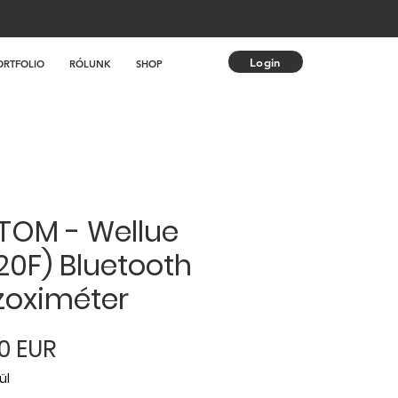
Login
ORTFOLIO
RÓLUNK
SHOP
TOM - Wellue
20F) Bluetooth
zoximéter
Ár
0 EUR
ül