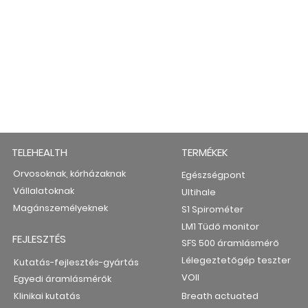
TELEHEALTH
TERMÉKEK
Orvosoknak, kórházaknak
Egészségpont
Vállalatoknak
Ultihale
Magánszemélyeknek
S1 Spirométer
LM1 Tüdő monitor
FEJLESZTÉS
SFS 500 áramlásmérő
Lélegeztetőgép teszter
Kutatás-fejlesztés-gyártás
VOII
Egyedi áramlásmérők
Klinikai kutatás
Breath actuated