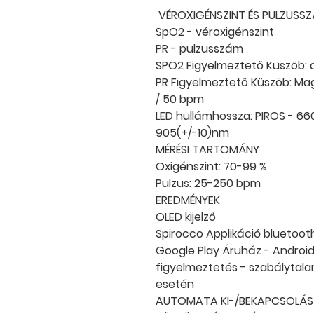
VÉROXIGÉNSZINT ÉS PULZUSS
SpO2 - véroxigénszint
PR - pulzusszám
SPO2 Figyelmeztető Küszöb: a
PR Figyelmeztető Küszöb: Ma
/ 50 bpm
LED hullámhossza: PIROS - 660
905(+/-10)nm
MÉRÉSI TARTOMÁNY
Oxigénszint: 70-99 %
Pulzus: 25-250 bpm
EREDMÉNYEK
OLED kijelző
Spirocco Applikáció bluetoot
Google Play Áruház - Androi
figyelmeztetés - szabálytal
esetén
AUTOMATA KI-/BEKAPCSOLÁS