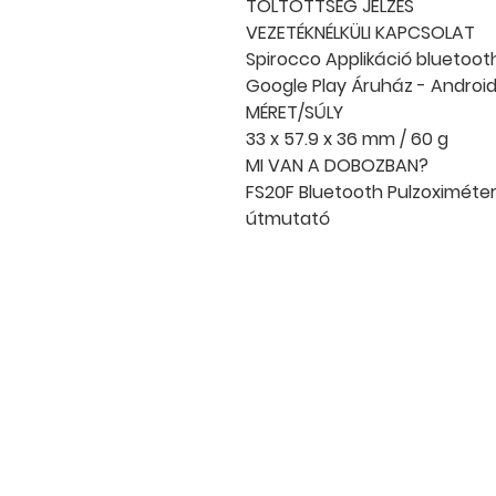
TÖLTÖTTSÉG JELZÉS
VEZETÉKNÉLKÜLI KAPCSOLAT
Spirocco Applikáció bluetoot
Google Play Áruház - Androi
MÉRET/SÚLY
33 x 57.9 x 36 mm / 60 g
MI VAN A DOBOZBAN?
FS20F Bluetooth Pulzoximéter,
útmutató