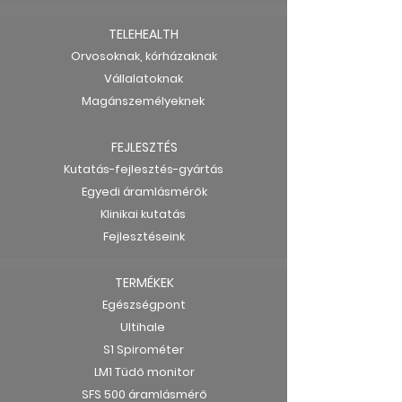
TELEHEALTH
Orvosoknak, kórházaknak
Vállalatoknak
Magánszemélyeknek
FEJLESZTÉS
Kutatás-fejlesztés-gyártás
Egyedi áramlásmérők
Klinikai kutatás
Fejlesztéseink
TERMÉKEK
Egészségpont
Ultihale
S1 Spirométer
LM1 Tüdő monitor
SFS 500 áramlásmérő