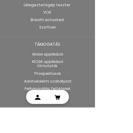
Lélegeztetőgép teszter
VOII
Breath actuated
Szoftver
TÁMOGATÁS
Mobil applikáció
KIOSK applikáció
Útmutatók
Prospektusok
Adatvédelmi szabályzat
Felhasználási feltételek
SPIROCCO KFT.
Magyarország,
1085 Budapest,